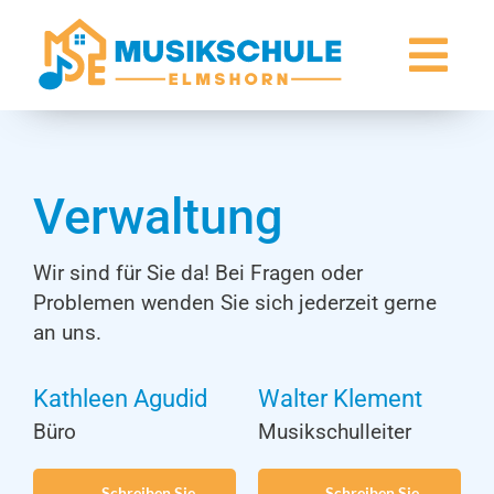
Zum
Inhalt
Togg
springen
Navi
Über uns
Verwaltung
Unterricht & Preise
Termine
Wir sind für Sie da! Bei Fragen oder
Problemen wenden Sie sich jederzeit gerne
Kontakt
an uns.
Kathleen Agudid
Walter Klement
Büro
Musikschulleiter
Schreiben Sie
Schreiben Sie