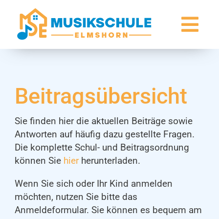
Zum
Inhalt
Togg
springen
Navi
Über uns
Beitragsübersicht
Unterricht & Preise
Termine
Sie finden hier die aktuellen Beiträge sowie
Antworten auf häufig dazu gestellte Fragen.
Kontakt
Die komplette Schul- und Beitragsordnung
können Sie
hier
herunterladen.
Wenn Sie sich oder Ihr Kind anmelden
möchten, nutzen Sie bitte das
Anmeldeformular. Sie können es bequem am